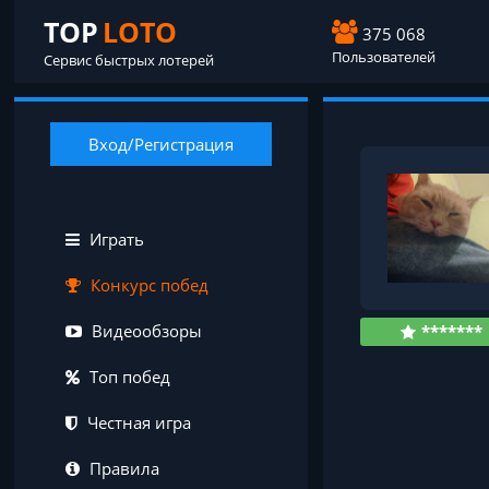
TOP
LOTO
375 068
Пользователей
Сервис быстрых лотерей
Вход/Регистрация
Играть
Конкурс побед
Видеообзоры
*******
Топ побед
Честная игра
Правила