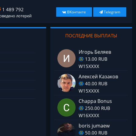
1 489 792
ВКонтакте
Telegram
оведено лотерей
ПОСЛЕДНИЕ ВЫПЛАТЫ
Игорь Беляев
13.00 RUB
W15XXXX
Алексей Казаков
40.00 RUB
W15XXXX
Chappa Bonus
250.00 RUB
W16XXXX
boris jumaew
50.00 RUB