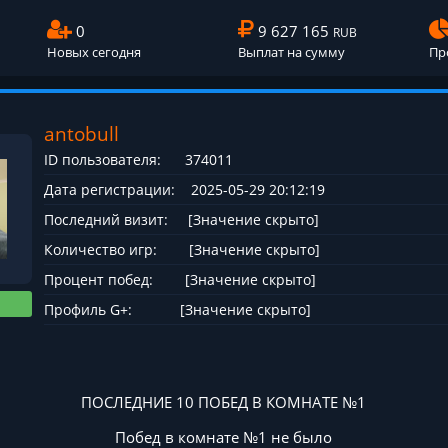
0
9 627 165
RUB
Новых сегодня
Выплат на сумму
Пр
antobull
ID пользователя: 374011
Дата регистрации: 2025-05-29 20:12:19
Последний визит: [Значение скрыто]
Количество игр: [Значение скрыто]
Процент побед: [Значение скрыто]
Профиль G+: [Значение скрыто]
ПОСЛЕДНИЕ 10 ПОБЕД В КОМНАТЕ №1
Побед в комнате №1 не было