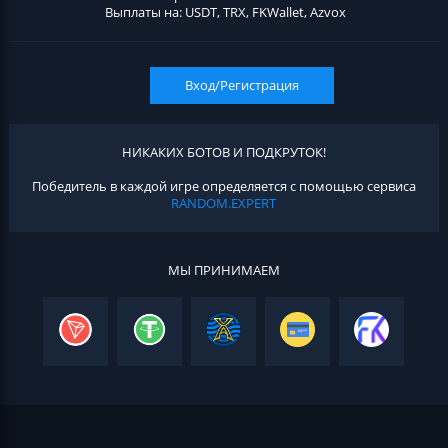
Выплаты на: USDT, TRX, FKWallet, Azvox
Вход/Регистрация
НИКАКИХ БОТОВ И ПОДКРУТОК!
Победитель в каждой игре определяется с помощью сервиса
RANDOM.EXPERT
МЫ ПРИНИМАЕМ