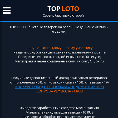
TOP
LOTO
Сервис быстрых лотерей
TOP
LOTO
- быстрые лотереи на реальные деньги с живыми
людьми.
Бонус 2 RUB каждому новому участнику
Раздача бонусов каждый день - пользователям проекта
Продолжительность каждой игры всего 30 секунд
Регистрация через социальные сети: vk.com, G+, ok.ru
Получайте дополнительный доход приглашая рефералов:
от пополнений - 5%, от комиссии сайта - 10%, от выплат - 1%
КОНКУРС ПОБЕД С ПРИЗОВЫМ ФОНДОМ 100 000 RUB
БОНУС ЗА РЕФЕРАЛА - 1 RUB
Выводите заработанные средства моментально
Минимальная сумма для вывода - 10 RUB
Все заявки обрабатываются автоматически