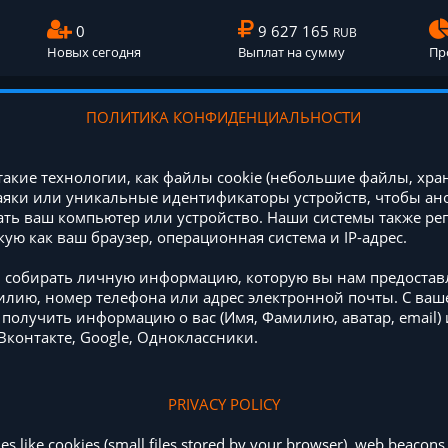
0
9 627 165
RUB
Новых сегодня
Выплат на сумму
Пр
ПОЛИТИКА КОНФИДЕНЦИАЛЬНОСТИ
акие технологии, как файлы cookie (небольшие файлы, хр
маяки или уникальные идентификаторы устройств, чтобы а
ь ваш компьютер или устройство. Наши системы также ре
ую как ваш браузер, операционная система и IP-адрес.
 собирать личную информацию, которую вы нам предоставл
лию, номер телефона или адрес электронной почты. С ваш
получить информацию о вас (Имя, Фамилию, аватар, email)
 Вконтакте, Google, Одноклассники.
PRIVACY POLICY
s like cookies (small files stored by your browser), web beacons