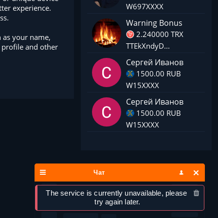
W697XXXX
tter experience.
ss.
Warning Bonus
2.240000 TRX
h as your name,
TTEkXndyD...
profile and other
Сергей Иванов
1500.00 RUB
W15XXXX
Сергей Иванов
1500.00 RUB
W15XXXX
Чат
The service is currently unavailable, please 
try again later.