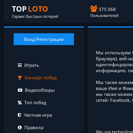
TOP
LOTO
375 068
Пользователей
Сервис быстрых лотерей
Вход/Регистрация
Мы используем т
браузере), веб-
идентифицироват
Играть
информацию, так
Конкурс побед
Мы также можем
ваше Имя и Фами
Видеообзоры
мы также можем 
сетей: Facebook,
Топ побед
Честная игра
Правила
We use technologie