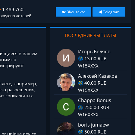
1 489 760
ВКонтакте
Telegram
оведено лотерей
ПОСЛЕДНИЕ ВЫПЛАТЫ
Игорь Беляев
анящиеся в вашем
13.00 RUB
нонимно
гистрируют
W15XXXX
Алексей Казаков
40.00 RUB
яете, например,
его разрешения,
W15XXXX
 из социальных
Chappa Bonus
250.00 RUB
W16XXXX
boris jumaew
50.00 RUB
, or unique device