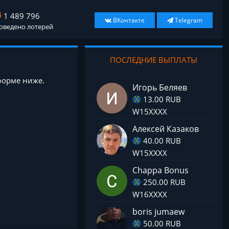
1 489 796
ВКонтакте
Telegram
оведено лотерей
ПОСЛЕДНИЕ ВЫПЛАТЫ
форме ниже.
Игорь Беляев
13.00 RUB
W15XXXX
Алексей Казаков
40.00 RUB
W15XXXX
Chappa Bonus
250.00 RUB
W16XXXX
boris jumaew
50.00 RUB