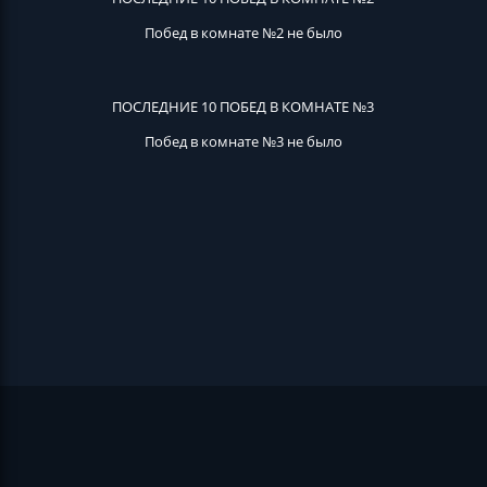
Побед в комнате №2 не было
ПОСЛЕДНИЕ 10 ПОБЕД В КОМНАТЕ №3
Побед в комнате №3 не было