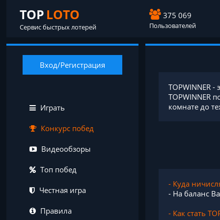
TOP
LOTO
375 069
Пользователей
Сервис быстрых лотерей
Вход/Регистрация
TOPWINNER - э
TOPWINNER пол
комнате до тех
Играть
Конкурс побед
Видеообзоры
Топ побед
- Куда ничисл
Честная игра
- На баланс В
Правила
- Как стать 