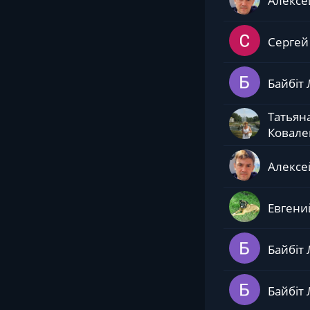
Алексе
Сергей
Байбіт 
Татьян
Ковале
Алексе
Евгени
Байбіт 
Байбіт 