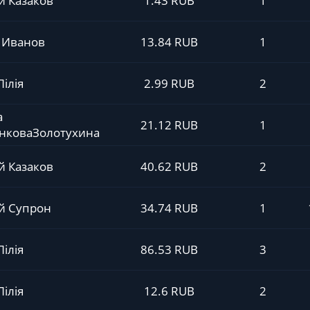
й Казаков
1.43 RUB
1
 Иванов
13.84 RUB
1
Лілія
2.99 RUB
2
а
21.12 RUB
1
нковаЗолотухина
й Казаков
40.62 RUB
2
й Супрон
34.74 RUB
1
Лілія
86.53 RUB
3
Лілія
12.6 RUB
2