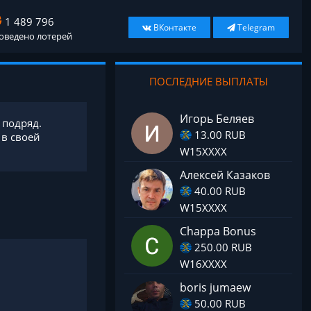
1 489 796
ВКонтакте
Telegram
оведено лотерей
ПОСЛЕДНИЕ ВЫПЛАТЫ
Игорь Беляев
 подряд.
13.00 RUB
 в своей
W15XXXX
Алексей Казаков
40.00 RUB
W15XXXX
Chappa Bonus
250.00 RUB
W16XXXX
boris jumaew
50.00 RUB