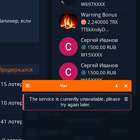
W697XXXX
Warning Bonus
 Напимер, если
2.240000 TRX
TTEkXndyD...
Сергей Иванов
1500.00 RUB
W15XXXX
Сергей Иванов
Продержался
1500.00 RUB
W15XXXX
15 лотерей
Чат
The service is currently unavailable, please 
10 лотерей
try again later.
41 лотерей