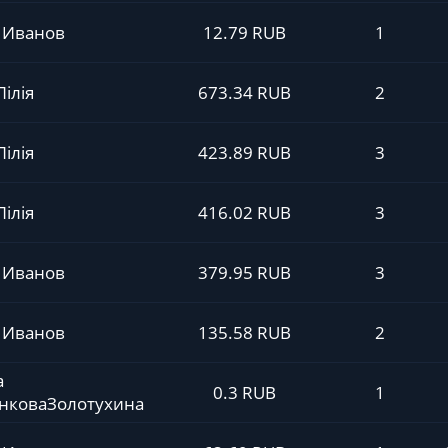
 Иванов
12.79 RUB
1
Лілія
673.34 RUB
2
Лілія
423.89 RUB
3
Лілія
416.02 RUB
3
 Иванов
379.95 RUB
3
 Иванов
135.58 RUB
2
а
0.3 RUB
1
нковаЗолотухина